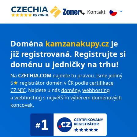
Kontakt
Doména
kamzanakupy.cz
je
již registrovaná. Registrujte si
doménu u jedničky na trhu!
Na
CZECHIA.COM
najdete tu pravou. Jsme jediný
5
★
registrátor domén v ČR podle
certifikace
CZ.NIC
. Najdete u nás
domény
,
webhosting
a
webhosting
s největším výběrem
doménových
koncovek
.