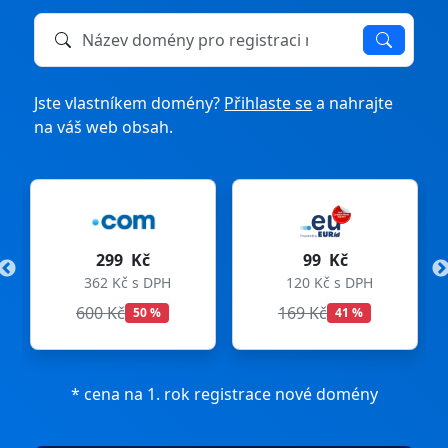
Název domény k registraci nebo převodu
Jste vlastníkem domény?
Přihlaste se
a nahrajte
na váš web obsah.
299 Kč
99 Kč
362 Kč s DPH
120 Kč s DPH
600 Kč
169 Kč
50 %
41 %
* cena na 1. rok registrace nové domény